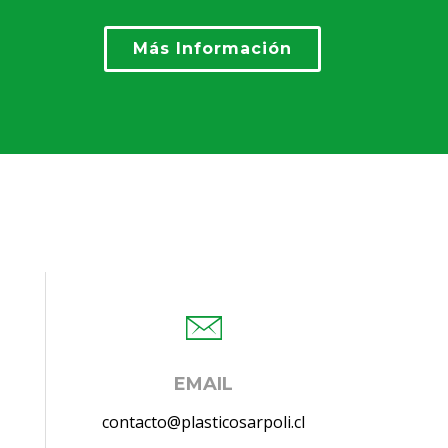
Más Información
EMAIL
contacto@plasticosarpoli.cl